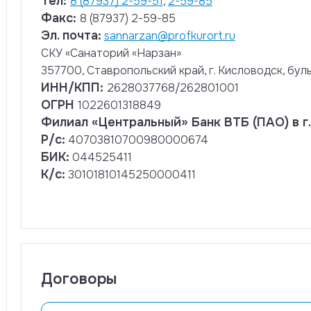
Тел:
8 (87937) 2-59-51
,
2-59-85
Факс:
8 (87937) 2-59-85
Эл. почта:
sannarzan@profkurort.ru
СКУ «Санаторий «Нарзан»
357700, Ставропольский край, г. Кисловодск, бул
ИНН/КПП:
2628037768/262801001
ОГРН
1022601318849
Филиал «Центральный» Банк ВТБ (ПАО) в г
Р/с:
40703810700980000674
БИК:
044525411
К/с:
30101810145250000411
Договоры