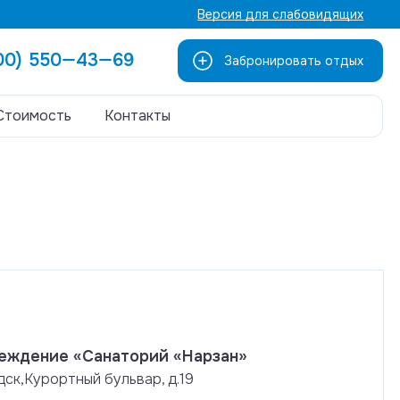
Версия для слабовидящих
800) 550—43—69
Забронировать отдых
Стоимость
Контакты
реждение «Санаторий «Нарзан»
дск,Курортный бульвар, д.19