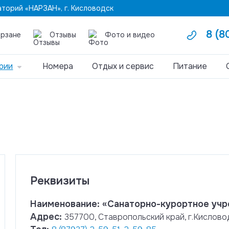
торий «НАРЗАН», г. Кисловодск
8 (
арзане
Отзывы
Фото и видео
рии
Номера
Отдых и сервис
Питание
Реквизиты
Наименование: «Санаторно-курортное уч
Адрес:
357700, Ставропольский край, г.Кислово