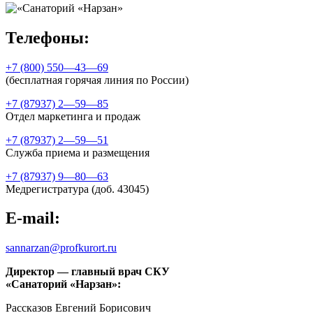
Телефоны:
+7 (800) 550—43—69
(бесплатная горячая линия по России)
+7 (87937) 2—59—85
Отдел маркетинга и продаж
+7 (87937) 2—59—51
Служба приема и размещения
+7 (87937) 9—80—63
Медрегистратура (доб. 43045)
E-mail:
sannarzan@profkurort.ru
Директор — главный врач СКУ
«Санаторий «Нарзан»:
Рассказов Евгений Борисович