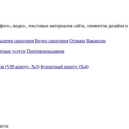
ото-, видео-, текстовых материалов сайта, элементов дизайна и
алерея санатория
Видео санатория
Отзывы
Вакансии
атные услуги
Противопоказания
ов (VIP-корпус, №3)
Курортный корпус (№4)
иста