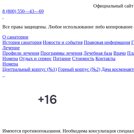
Официальный сайт
8 (800) 550—43—69
Все права защищены. Любое использование либо копирование ф
О санатории
История санатория
Новости и события
Правовая информация
Г
Лечение
Профили лечения
Программы лечения
Лечебная база
Врачи
Пл
Номера
Отдых и сервис
Питание
Стоимость
Контакты
Номера
Центральный корпус (№1)
Горный корпус (№2)
Дача космонавт
Имеются противопоказания. Необходима консультация специал